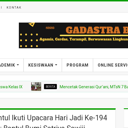
I
KONTAK
ADEMIK
KESISWAAN
PROGRAM
ONLINE SERV
as IX
BERITA
Mencetak Generasi Qur’ani, MTsN 7 Bantul Ke
ul Ikuti Upacara Hari Jadi Ke-194