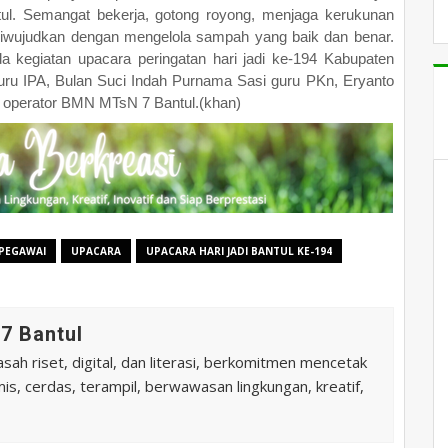
ul. Semangat bekerja, gotong royong, menjaga kerukunan
 diwujudkan dengan mengelola sampah yang baik dan benar.
 kegiatan upacara peringatan hari jadi ke-194 Kabupaten
guru IPA, Bulan Suci Indah Purnama Sasi guru PKn, Eryanto
U operator BMN MTsN 7 Bantul.(khan)
PEGAWAI
UPACARA
UPACARA HARI JADI BANTUL KE-194
7 Bantul
ah riset, digital, dan literasi, berkomitmen mencetak
is, cerdas, terampil, berwawasan lingkungan, kreatif,