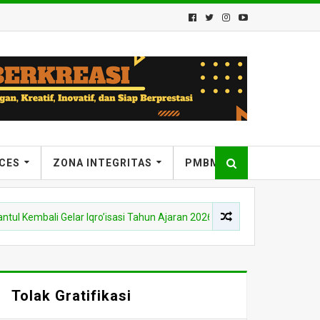
ICES
ZONA INTEGRITAS
PMBM
mbali Gelar Iqro’isasi Tahun Ajaran 2026/2027
BERITA
Awal
Tolak Gratifikasi