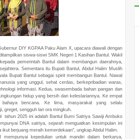
l Gubernur DIY KGPAA Paku Alam X, upacara diawali dengan
ditampilkan siswa-siswi SMK Negeri 1 Kasihan Bantul. Wakil
kepada pemerintah Bantul dalam membangun daerahnya,
jahtera. Sementara itu Bupati Bantul, Abdul Halim Muslih
a Bupati Bantul sebagai spirit membangun Bantul. Nawal
manusia yang unggul, sehat cerdas, berkepribadian waras,
tehnologi informasi. Kedua, swasembada bahan pangan dan
 Lingkungan hidup yang bersih dan kelestariannya. Ke empat
 bahaya bencana. Ke lima, masyarakat yang selalu
i, greget, sengguh lan ora mingkuh.
l tahun 2025 ini adalah Bantul Bumi Satriya Sawiji Ambuko
empunyai DNA satriya, sejarah menguatkan kesimpulan ini
a ikut berjuang meraih kemerdekaan”, ungkap Abdul Halim.
l mempunyai kepedulian untuk mandiri dalam berkarya,