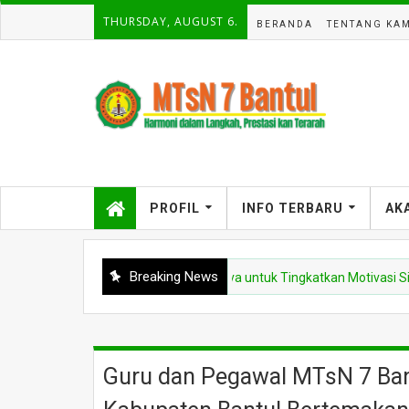
THURSDAY, AUGUST 6.
BERANDA
TENTANG KAM
PROFIL
INFO TERBARU
AK
Breaking News
 Bantul Manfaatkan Aplikasi Strava untuk Tingkatkan Motivasi Siswa Kel
Guru dan PegawaI MTsN 7 Bant