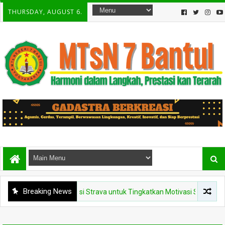
THURSDAY, AUGUST 6.
Breaking News
 Manfaatkan Aplikasi Strava untuk Tingkatkan Motivasi Siswa Kelas IX