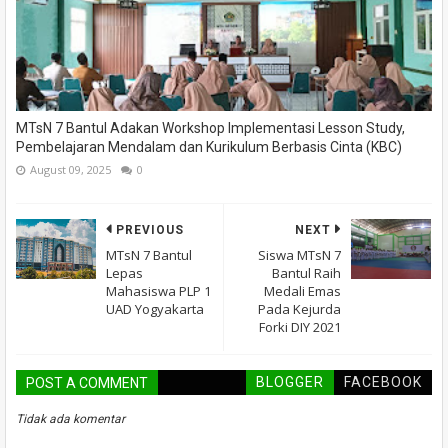
MTsN 7 Bantul Adakan Workshop Implementasi Lesson Study,
Pembelajaran Mendalam dan Kurikulum Berbasis Cinta (KBC)
August 09, 2025
0
PREVIOUS
NEXT
MTsN 7 Bantul
Siswa MTsN 7
Lepas
Bantul Raih
Mahasiswa PLP 1
Medali Emas
UAD Yogyakarta
Pada Kejurda
Forki DIY 2021
BLOGGER
FACEBOOK
POST A COMMENT
Tidak ada komentar