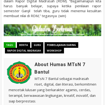
dalam Rapor Digital Madrasah (RDM). “Bagaimanapun kita
harus banyak belajar, supaya ketika penilaian rapor
semester Ganjil telah tiba, guru tidak menemui kesulitan
membuat nilai di RDM,” tegasnya. (win)
TAGS:
BERITA
GURU
PEMBELAJARAN DARING
RAPOR DIGITAL MADRASAH
WORKSHOP
About Humas MTsN 7
Bantul
MTsN 7 Bantul sebagai madrasah
riset, digital, dan literasi, berkomitmen
mencetak lulusan yang berkarakter agamis, cerdas,
terampil, berwawasan lingkungan, kreatif, inovatif, dan
siap berprestasi.