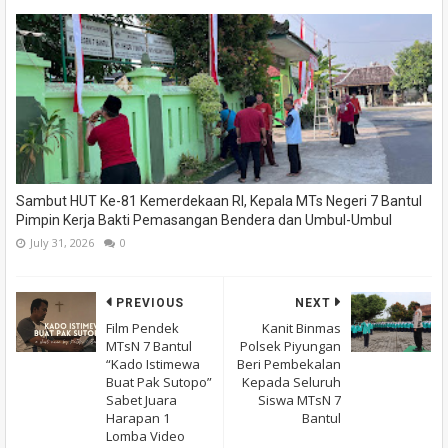
Sambut HUT Ke-81 Kemerdekaan RI, Kepala MTs Negeri 7 Bantul
Pimpin Kerja Bakti Pemasangan Bendera dan Umbul-Umbul
July 31, 2026
0
PREVIOUS
NEXT
Film Pendek
Kanit Binmas
MTsN 7 Bantul
Polsek Piyungan
“Kado Istimewa
Beri Pembekalan
Buat Pak Sutopo”
Kepada Seluruh
Sabet Juara
Siswa MTsN 7
Harapan 1
Bantul
Lomba Video