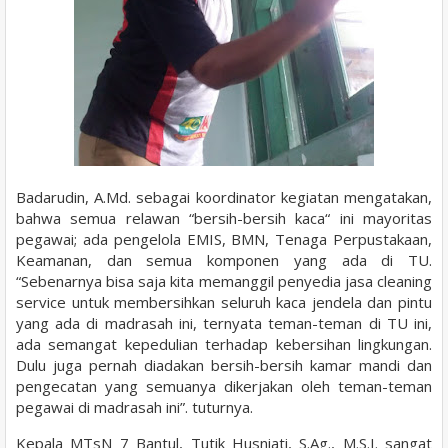
Badarudin, A.Md. sebagai koordinator kegiatan mengatakan,
bahwa semua relawan “bersih-bersih kaca“ ini mayoritas
pegawai; ada pengelola EMIS, BMN, Tenaga Perpustakaan,
Keamanan, dan semua komponen yang ada di TU.
“Sebenarnya bisa saja kita memanggil penyedia jasa cleaning
service untuk membersihkan seluruh kaca jendela dan pintu
yang ada di madrasah ini, ternyata teman-teman di TU ini,
ada semangat kepedulian terhadap kebersihan lingkungan.
Dulu juga pernah diadakan bersih-bersih kamar mandi dan
pengecatan yang semuanya dikerjakan oleh teman-teman
pegawai di madrasah ini”. tuturnya.
Kepala MTsN 7 Bantul, Tutik Husniati, S.Ag., M.S.I. sangat