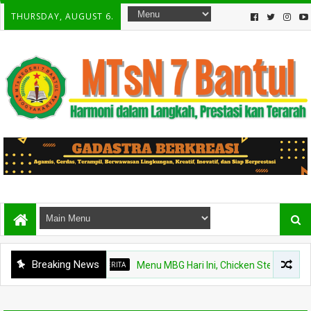
THURSDAY, AUGUST 6.
Breaking News
BERITA
Menu MBG Hari Ini, Chicken Steak dan Buah Ke