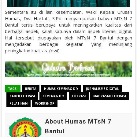
Sementara itu di lain kesempatan, Wakil Kepala Urusan
Humas, Dwi Hartati, S.Pd. menyampaikan bahwa MTsN 7
Bantul terus berupaya untuk meningkatkan kualitas dari
berbagai aspek, salah satunya dalam aspek literasi digital.
Hal tersebut diupayakan oleh MTsN 7 Bantul dengan
mengadakan berbagai kegiatan yang menunjang
peningkatan kualitas. (dwi)
TAGS:
BERITA
HUMAS KEMENAG DIY
JURNALISME DIGITAL
KADER LITERASI
KEMENAG DIY
LITERASI
MADRASAH LITERASI
PELATIHAN
WORKSHOP
About Humas MTsN 7
Bantul