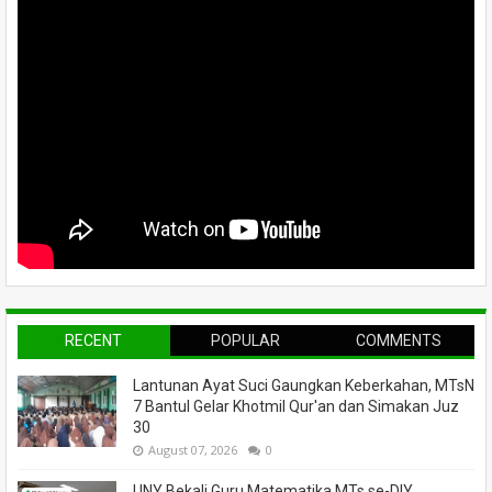
RECENT
POPULAR
COMMENTS
Lantunan Ayat Suci Gaungkan Keberkahan, MTsN
7 Bantul Gelar Khotmil Qur'an dan Simakan Juz
30
August 07, 2026
0
UNY Bekali Guru Matematika MTs se-DIY