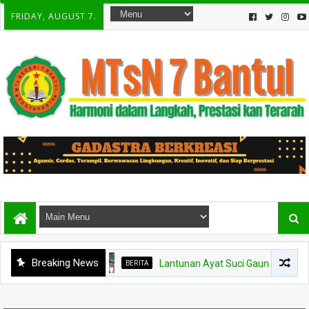
FRIDAY, AUGUST 7.
Breaking News
BERITA
Lantunan Ayat Suci Gaungkan Keberkahan