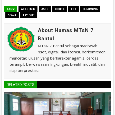
TAGS:
AKADEMIK
ASPD
BERITA
CBT
ELEARNING
SISWA
TRY OUT
About Humas MTsN 7
Bantul
MTsN 7 Bantul sebagai madrasah
riset, digital, dan literasi, berkomitmen
mencetak lulusan yang berkarakter agamis, cerdas,
terampil, berwawasan lingkungan, kreatif, inovatif, dan
siap berprestasi.
RELATED POSTS