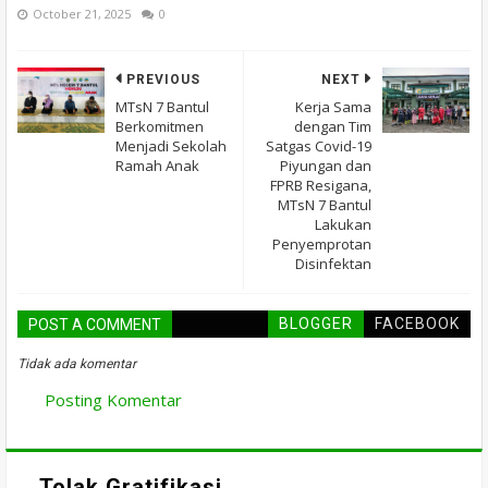
October 21, 2025
0
PREVIOUS
NEXT
MTsN 7 Bantul
Kerja Sama
Berkomitmen
dengan Tim
Menjadi Sekolah
Satgas Covid-19
Ramah Anak
Piyungan dan
FPRB Resigana,
MTsN 7 Bantul
Lakukan
Penyemprotan
Disinfektan
BLOGGER
FACEBOOK
POST A COMMENT
Tidak ada komentar
Posting Komentar
Tolak Gratifikasi