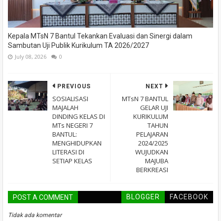
Kepala MTsN 7 Bantul Tekankan Evaluasi dan Sinergi dalam
Sambutan Uji Publik Kurikulum TA 2026/2027
July 08, 2026
0
PREVIOUS
NEXT
SOSIALISASI
MTsN 7 BANTUL
MAJALAH
GELAR UJI
DINDING KELAS DI
KURIKULUM
MTs NEGERI 7
TAHUN
BANTUL:
PELAJARAN
MENGHIDUPKAN
2024/2025
LITERASI DI
WUJUDKAN
SETIAP KELAS
MAJUBA
BERKREASI
BLOGGER
FACEBOOK
POST A COMMENT
Tidak ada komentar