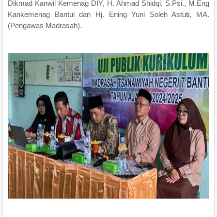
Dikmad Kanwil Kemenag DIY, H. Ahmad Shidqi, S.Psi., M.Eng
Kankemenag Bantul dan Hj. Ening Yuni Soleh Astuti, MA.
(Pengawas Madrasah).