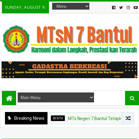
SUNDAY, AUGUST 9.
Breaking News
BERITA
MTs Negeri 7 Bantul Tetapkan Tiga Agen Pe