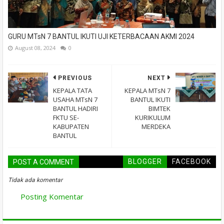
GURU MTsN 7 BANTUL IKUTI UJI KETERBACAAN AKMI 2024
August 08, 2024
0
PREVIOUS
NEXT
KEPALA TATA
KEPALA MTsN 7
USAHA MTsN 7
BANTUL IKUTI
BANTUL HADIRI
BIMTEK
FKTU SE-
KURIKULUM
KABUPATEN
MERDEKA
BANTUL
BLOGGER
FACEBOOK
POST A COMMENT
Tidak ada komentar
Posting Komentar