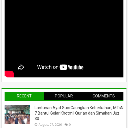
RECENT
POPULAR
COMMENTS
Lantunan Ayat Suci Gaungkan Keberkahan, MTsN
7 Bantul Gelar Khotmil Qur'an dan Simakan Juz
30
August 07, 2026
0