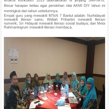
terakhir kurikulum 2013 diberlakukan di jenjang SMP/MTs.
Besar harapan beliau agar perolehan nilai AKMI DIY tahun ini
meningkat dari tahun sebelumnya.
Empat guru yang mewakili MTsN 7 Bantul adalah: Nurhidayati
mewakili literasi sains; Widiah Prihartini mewakili literasi
numerik; Sri Hidayati mewakili literasi sosial budaya; dan Meta
Rahmaningrum mewakili literasi membaca.