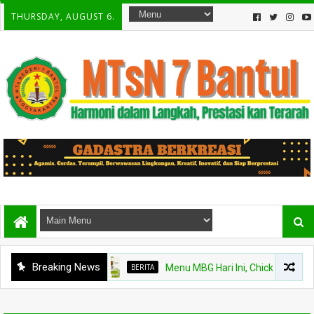
THURSDAY, AUGUST 6.
Breaking News
BERITA
Menu MBG Hari Ini, Chicken Steak dan B