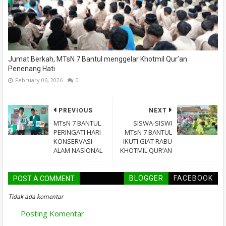
Jumat Berkah, MTsN 7 Bantul menggelar Khotmil Qur’an
Penenang Hati
February 06, 2026
0
PREVIOUS
NEXT
MTsN 7 BANTUL
SISWA-SISWI
PERINGATI HARI
MTsN 7 BANTUL
KONSERVASI
IKUTI GIAT RABU
ALAM NASIONAL
KHOTMIL QUR’AN
BLOGGER
FACEBOOK
POST A COMMENT
Tidak ada komentar
Posting Komentar