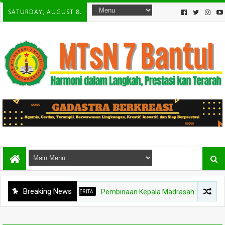
SATURDAY, AUGUST 8.
Breaking News
BERITA
Pembinaan Kepala Madrasah: Penguatan Prog