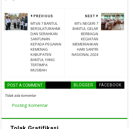
PREVIOUS
NEXT
MTsN 7 BANTUL
MTs NEGERI 7
BERSILATURAHMI
BANTUL GELAR
DAN SERAHKAN
BERBAGAI
SANTUNAN
KEGIATAN
KEPADA PEGAWAI
MEMERIAHKAN
KEMENAG
HARI SANTRI
KABUPATEN
NASIONAL 2024
BANTUL YANG
TERTIMPA
MUSIBAH
BLOGGER
FACEBOOK
POST A COMMENT
Tidak ada komentar
Posting Komentar
Tolak Gratifikasi