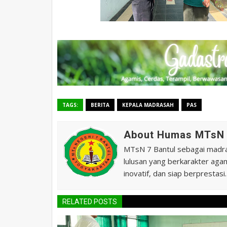
TAGS:
BERITA
KEPALA MADRASAH
PAS
About Humas MTsN 
MTsN 7 Bantul sebagai madras
lulusan yang berkarakter agam
inovatif, dan siap berprestasi.
RELATED POSTS