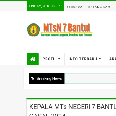
FRIDAY, AUGUST 7.
BERANDA
TENTANG KAMI
PROFIL
INFO TERBARU
AK
Breaking News
TA
Usai Khotmil Qur'an, MTsN 7 Bantul Gelar Sosialisasi Adiwiyata unt
KEPALA MTs NEGERI 7 BANT