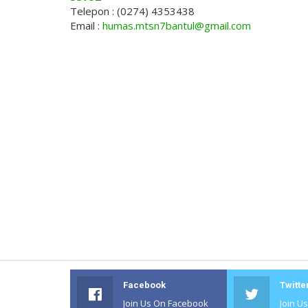
Telepon : (0274) 4353438
Email :
humas.mtsn7bantul@gmail.com
Facebook
Twitte
Join Us On Facebook
Join U