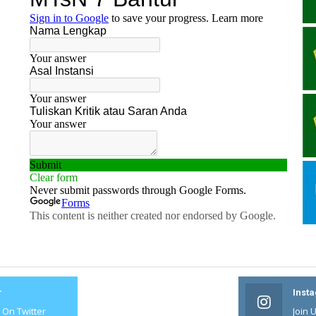
r
#
Inst
s On Twitter
Join Us On #
Join 