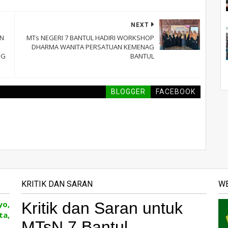
NEXT
UN
MTs NEGERI 7 BANTUL HADIRI WORKSHOP
DHARMA WANITA PERSATUAN KEMENAG
NG
BANTUL
BLOGGER
FACEBOOK
KRITIK DAN SARAN
WE
yo,
ta,