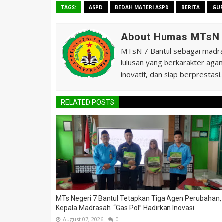
TAGS:
ASPD
BEDAH MATERI ASPD
BERITA
GU
About Humas MTsN 
MTsN 7 Bantul sebagai madras
lulusan yang berkarakter agam
inovatif, dan siap berprestasi.
RELATED POSTS
MTs Negeri 7 Bantul Tetapkan Tiga Agen Perubahan,
Kepala Madrasah: “Gas Pol” Hadirkan Inovasi
August 07, 2026
0