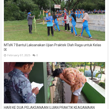
MTsN 7 Bantul Laksanakan Ujian Praktek Olah Raga untuk Kelas
IX
February 07, 2025
0
HARI KE DUA PELAKSANAAN UJIAN PRAKTIK KEAGAMAAN