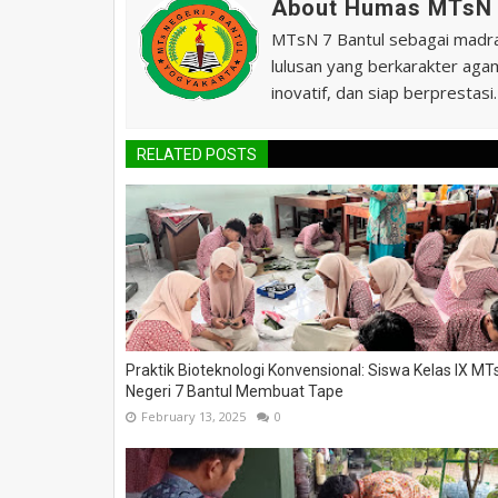
About Humas MTsN 
MTsN 7 Bantul sebagai madras
lulusan yang berkarakter agam
inovatif, dan siap berprestasi.
RELATED POSTS
Praktik Bioteknologi Konvensional: Siswa Kelas IX MT
Negeri 7 Bantul Membuat Tape
February 13, 2025
0