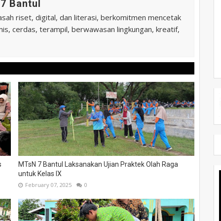
7 Bantul
ah riset, digital, dan literasi, berkomitmen mencetak
is, cerdas, terampil, berwawasan lingkungan, kreatif,
s
MTsN 7 Bantul Laksanakan Ujian Praktek Olah Raga
untuk Kelas IX
February 07, 2025
0