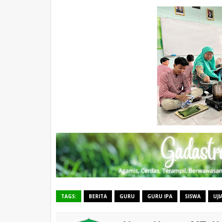
TAGS:
BERITA
GURU
GURU IPA
SISWA
UJ