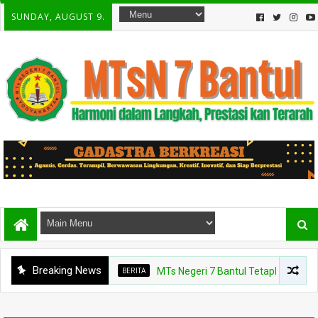
SUNDAY, AUGUST 9.
Breaking News
BERITA
MTs Negeri 7 Bantul Tetapkan Tiga Agen P