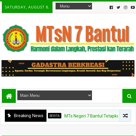
SATURDAY, AUGUST 8.
Breaking News
BERITA
MTs Negeri 7 Bantul Tetapkan Tiga Agen Per