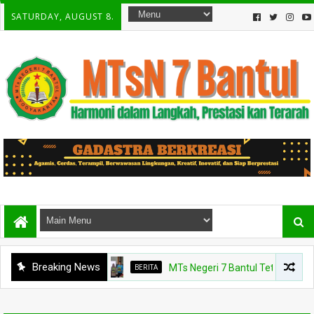
SATURDAY, AUGUST 8.
Breaking News
BERITA
MTs Negeri 7 Bantul Tetapkan Tiga Ag