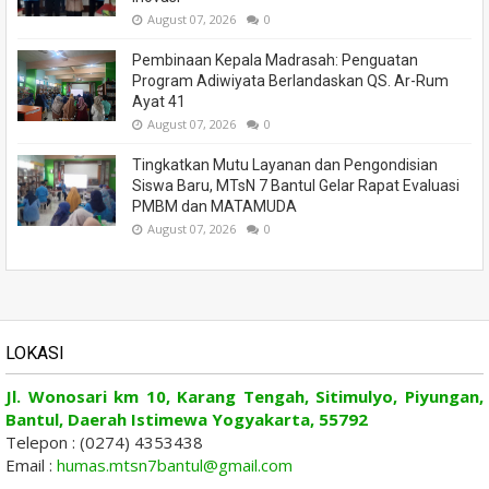
August 07, 2026
0
Pembinaan Kepala Madrasah: Penguatan
Program Adiwiyata Berlandaskan QS. Ar-Rum
Ayat 41
August 07, 2026
0
Tingkatkan Mutu Layanan dan Pengondisian
Siswa Baru, MTsN 7 Bantul Gelar Rapat Evaluasi
PMBM dan MATAMUDA
August 07, 2026
0
LOKASI
Jl. Wonosari km 10, Karang Tengah, Sitimulyo, Piyungan,
Bantul, Daerah Istimewa Yogyakarta, 55792
Telepon : (0274) 4353438
Email :
humas.mtsn7bantul@gmail.com