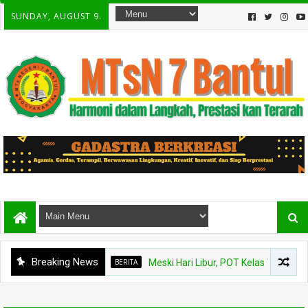
SUNDAY, AUGUST 9.
Breaking News
BERITA
Meski Hari Libur, POT Kelas VIII B MTsN 7