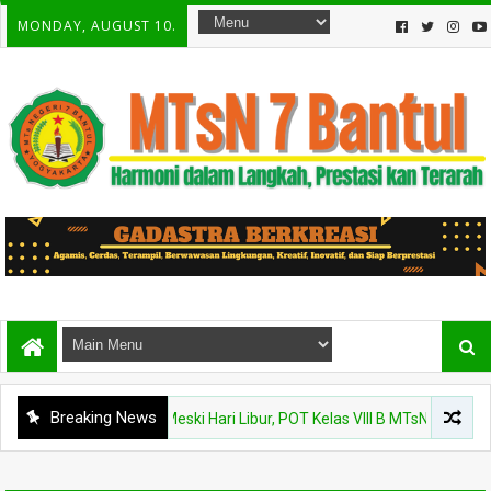
MONDAY, AUGUST 10.
Breaking News
BERITA
Meski Hari Libur, POT Kelas VIII B MTsN 7 Bantul Te