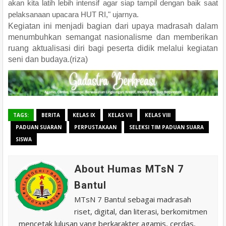
akan kita latih lebih intensif agar siap tampil dengan baik saat
pelaksanaan upacara HUT RI," ujarnya.
Kegiatan ini menjadi bagian dari upaya madrasah dalam
menumbuhkan semangat nasionalisme dan memberikan
ruang aktualisasi diri bagi peserta didik melalui kegiatan
seni dan budaya.(riza)
TAGS:
BERITA
KELAS IX
KELAS VII
KELAS VIII
PADUAN SUARAN
PERPUSTAKAAN
SELEKSI TIM PADUAN SUARA
SISWA
About Humas MTsN 7
Bantul
MTsN 7 Bantul sebagai madrasah
riset, digital, dan literasi, berkomitmen
mencetak lulusan yang berkarakter agamis, cerdas,