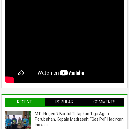
RECENT
POPULAR
COMMENTS
MTs Negeri 7 Bantul Tetapkan Tiga Agen
Perubahan, Kepala Madrasah: “Gas Pol” Hadirkan
Inovasi