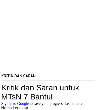
KRITIK DAN SARAN