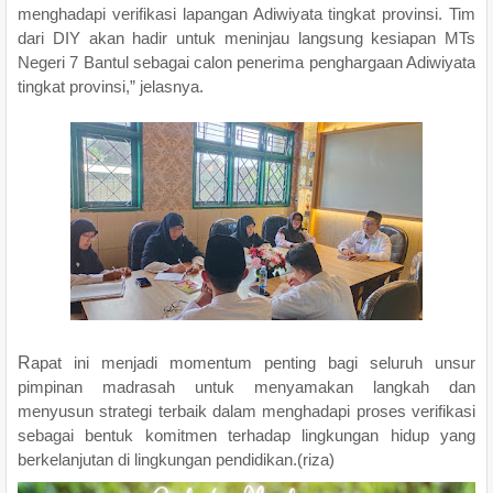
menghadapi verifikasi lapangan Adiwiyata tingkat provinsi. Tim
dari DIY akan hadir untuk meninjau langsung kesiapan MTs
Negeri 7 Bantul sebagai calon penerima penghargaan Adiwiyata
tingkat provinsi,” jelasnya.
R
apat ini menjadi momentum penting bagi seluruh unsur
pimpinan madrasah untuk menyamakan langkah dan
menyusun strategi terbaik dalam menghadapi proses verifikasi
sebagai bentuk komitmen terhadap lingkungan hidup yang
berkelanjutan di lingkungan pendidikan.(riza)