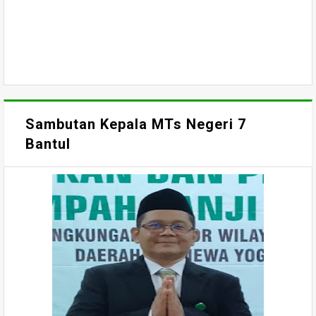
Sambutan Kepala MTs Negeri 7
Bantul