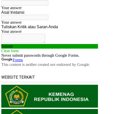
WEBSITE TERKAIT