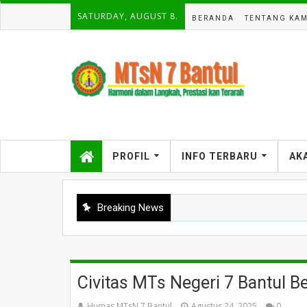
SATURDAY, AUGUST 8.
BERANDA
TENTANG KAM
PROFIL
INFO TERBARU
AK
Breaking News
A
MTsN 7 Bantul Kobarkan Semangat Riset Siswa Kelas VII
Civitas MTs Negeri 7 Bantul B
Humas MTsN 7 Bantul
Agustus 24, 2025
0