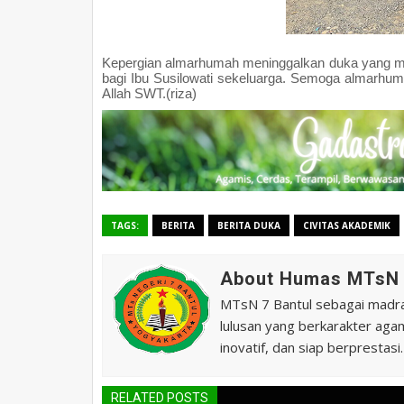
Kepergian almarhumah meninggalkan duka yang me
bagi Ibu Susilowati sekeluarga. Semoga almarhum
Allah SWT.(riza)
TAGS:
BERITA
BERITA DUKA
CIVITAS AKADEMIK
About Humas MTsN 
MTsN 7 Bantul sebagai madras
lulusan yang berkarakter agam
inovatif, dan siap berprestasi.
RELATED POSTS