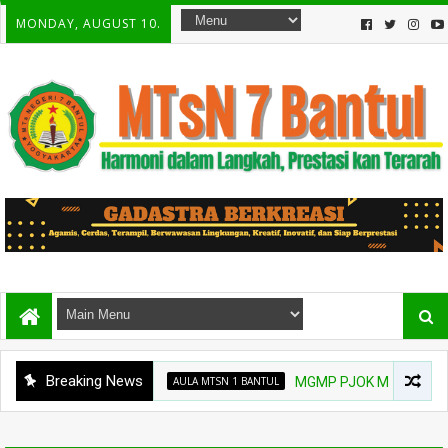
MONDAY, AUGUST 10.
Breaking News
AULA MTSN 1 BANTUL
MGMP PJOK MTs Bantul Gelar 