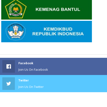
Facebook
Join Us On Facebook
Twitter
Join Us On Twitter
#
Join Us On #