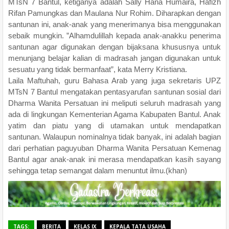
MTsN 7 Bantul, ketiganya adalah Sally Hana Humaira, Hafizh
Rifan Pamungkas dan Maulana Nur Rohim. Diharapkan dengan
santunan ini, anak-anak yang menerimanya bisa menggunakan
sebaik mungkin. ”Alhamdulillah kepada anak-anakku penerima
santunan agar digunakan dengan bijaksana khususnya untuk
menunjang belajar kalian di madrasah jangan digunakan untuk
sesuatu yang tidak bermanfaat”, kata Merry Kristiana.
Laila Maftuhah, guru Bahasa Arab yang juga sekretaris UPZ
MTsN 7 Bantul mengatakan pentasyarufan santunan sosial dari
Dharma Wanita Persatuan ini meliputi seluruh madrasah yang
ada di lingkungan Kementerian Agama Kabupaten Bantul. Anak
yatim dan piatu yang di utamakan untuk mendapatkan
santunan. Walaupun nominalnya tidak banyak, ini adalah bagian
dari perhatian paguyuban Dharma Wanita Persatuan Kemenag
Bantul agar anak-anak ini merasa mendapatkan kasih sayang
sehingga tetap semangat dalam menuntut ilmu.(khan)
TAGS:
BERITA
KELAS IX
KEPALA TATA USAHA