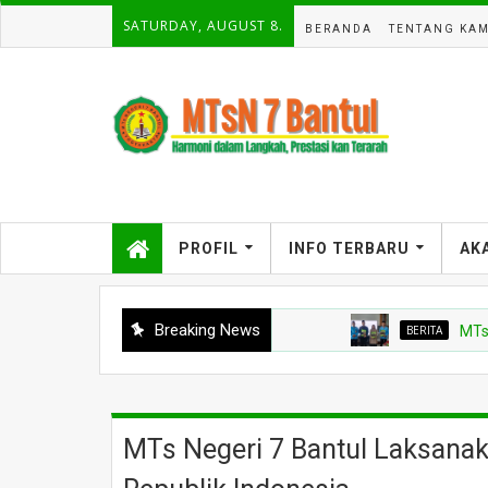
SATURDAY, AUGUST 8.
BERANDA
TENTANG KAM
PROFIL
INFO TERBARU
AK
Breaking News
BERITA
MTs Negeri
MTs Negeri 7 Bantul Laksana