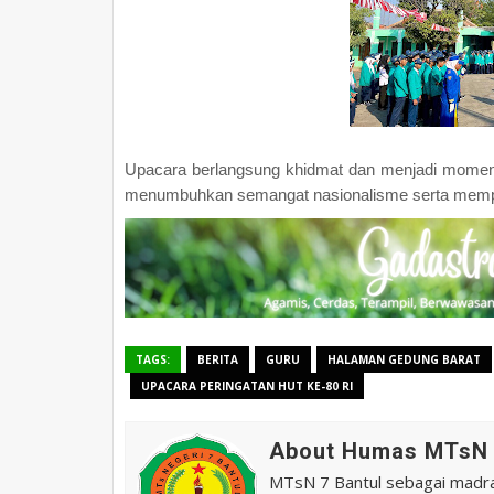
Upacara berlangsung khidmat dan menjadi momentu
menumbuhkan semangat nasionalisme serta memper
TAGS:
BERITA
GURU
HALAMAN GEDUNG BARAT
UPACARA PERINGATAN HUT KE-80 RI
About Humas MTsN 
MTsN 7 Bantul sebagai madras