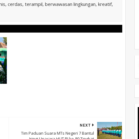
is, cerdas, terampil, berwawasan lingkungan, kreatif,
NEXT
Tim Paduan Suara MTs Negeri 7 Bantul
Iringi Upacara HUT RI ke-80 Tingkat