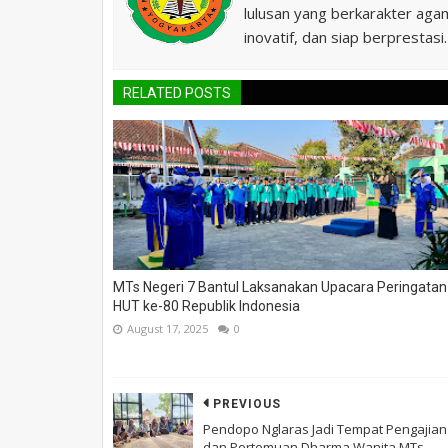
lulusan yang berkarakter agam
inovatif, dan siap berprestasi.
RELATED POSTS
MTs Negeri 7 Bantul Laksanakan Upacara Peringatan
HUT ke-80 Republik Indonesia
August 17, 2025
0
PREVIOUS
Pendopo Nglaras Jadi Tempat Pengajian
dan Pertemuan Dharma Wanita MTs