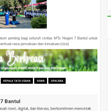
m penting bagi seluruh civitas MTs Negeri 7 Bantul untuk
kuat rasa persatuan dan kesatuan.(riza)
KEPALA TATA USAHA
SISWA
UPACARA
7 Bantul
ah riset, digital, dan literasi, berkomitmen mencetak