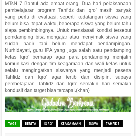
MTsN 7 Bantul ada empat orang. Dua hari pelaksanaan
pembelajaran program Tahfidz dan Iqro’ masih banyak
yang perlu di evaluasi, seperti kedatangan siswa yang
belum bisa tepat waktu, beberapa siswa yang belum tahu
siapa pembimbingnya. Untuk mensiasati kondisi tersebut
pemdamping bisa mengajar atau menyimak siswa yang
sudah hadir tapi belum mendapat pendampingan.
Nurhidayati, guru IPA yang juga salah satu pendamping
kelas Iqro’ berharap agar para pendamping menjalin
komunikasi dengan tim keagamaan dan wali kelas untuk
selalu mengingatkan siswanya yang menjadi peserta
Tahfidz dan Iqro’ agar tertib dan disiplin, supaya
pembelajaran Tahfidz dan Iqro’ semakin hari semakin
kondusif dan target bisa tercapai.(khan)
TAGS:
BERITA
IQRO'
KEAGAMAAN
SISWA
TAHFIDZ