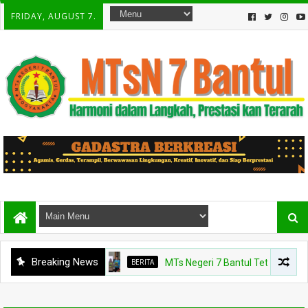
FRIDAY, AUGUST 7.
Breaking News
BERITA
MTs Negeri 7 Bantul Tetapkan Tiga Age