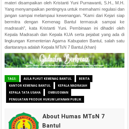
materi disampaikan oleh Kristanti Yuni Purnawanti, S.H., M.H.
Yang menyampaikan pentingnya untuk memahami regulasi dan
jangan sampai melampaui kewenangan. ”Kami dari Kejari siap
bermitra dengan Kemenag Bantul termasuk sampai ke
madrasah”, kata Kristanti Yuni. Pembinaan ini dihadiri oleh
Kepala Madrasah dan Kepala KUA serta pejabat yang ada di
lingkungan Kementerian Agama Kabupaten Bantul, salah satu
diantaranya adalah Kepala MTsN 7 Bantul.(khan)
TAGS:
AULA PLHUT KEMENAG BANTUL
BERITA
KANTOR KEMENAG BANTUL
KEPALA MADRASAH
KEPALA TATA USAHA
OMBUDSMAN
PENGUATAN PRODUK HUKUM LAYANAN PUBLIK
About Humas MTsN 7
Bantul