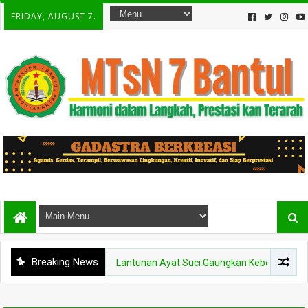
FRIDAY, AUGUST 7.
Breaking News
BERITA
Lantunan Ayat Suci Gaungkan Keberkahan, MTsN 7