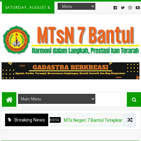
SATURDAY, AUGUST 8.
Breaking News
BERITA
MTs Negeri 7 Bantul Tetapkan Tiga Agen Pe