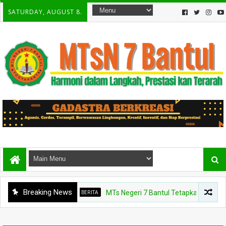
SATURDAY, AUGUST 8.
Breaking News
BERITA
MTs Negeri 7 Bantul Tetapkan Tiga Agen Per