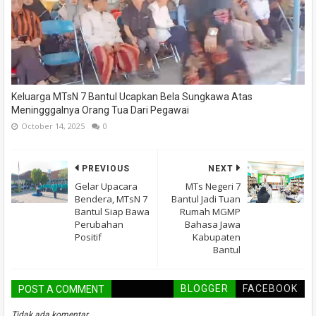
Keluarga MTsN 7 Bantul Ucapkan Bela Sungkawa Atas
Meningggalnya Orang Tua Dari Pegawai
October 14, 2025
0
PREVIOUS
NEXT
Gelar Upacara
MTs Negeri 7
Bendera, MTsN 7
Bantul Jadi Tuan
Bantul Siap Bawa
Rumah MGMP
Perubahan
Bahasa Jawa
Positif
Kabupaten
Bantul
BLOGGER
FACEBOOK
POST A COMMENT
Tidak ada komentar