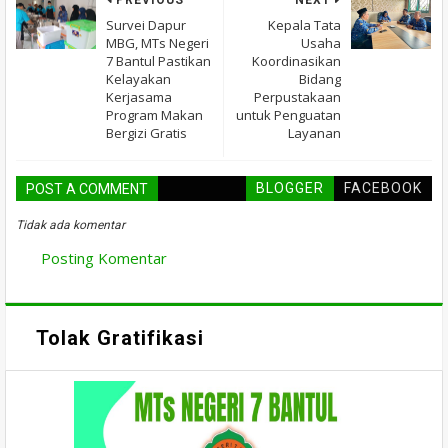
PREVIOUS
NEXT
Survei Dapur
Kepala Tata
MBG, MTs Negeri
Usaha
7 Bantul Pastikan
Koordinasikan
Kelayakan
Bidang
Kerjasama
Perpustakaan
Program Makan
untuk Penguatan
Bergizi Gratis
Layanan
BLOGGER
FACEBOOK
POST A COMMENT
Tidak ada komentar
Posting Komentar
Tolak Gratifikasi