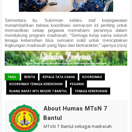
Sementara itu, Sukirman selaku staf kepegawaian
menambahkan bahwa koordinasi semacam ini penting untuk
memastikan setiap pegawai memahami perannya dalam
mendukung program madrasah. “Semoga kerja sama seluruh
tenaga kebersihan bisa semakin solid untuk menciptakan
lingkungan madrasah yang hijau dan berkarakter,” ujarnya.(riza)
TAGS:
BERITA
KEPALA TATA USAHA
KOORDINASI
KOORDINASI TENAGA KEBERSIHAN
PEGAWAI
RUANG RAPAT MTS NEGERI 7 BANTUL
TENAGA KEBERSIHAN
About Humas MTsN 7
Bantul
MTsN 7 Bantul sebagai madrasah