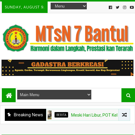
SUNDAY, AUGUST 9.
Breaking News
BERITA
Meski Hari Libur, POT Kelas VIII B MT