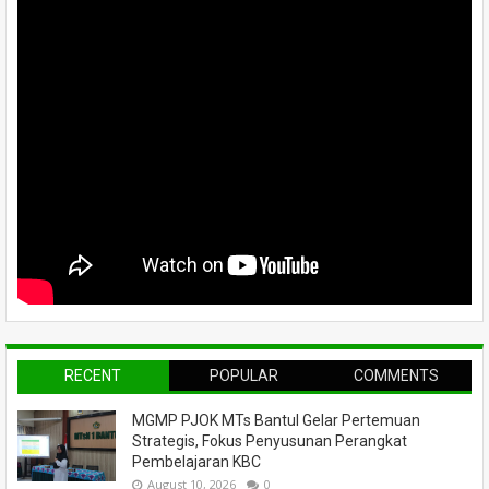
RECENT
POPULAR
COMMENTS
MGMP PJOK MTs Bantul Gelar Pertemuan
Strategis, Fokus Penyusunan Perangkat
Pembelajaran KBC
August 10, 2026
0