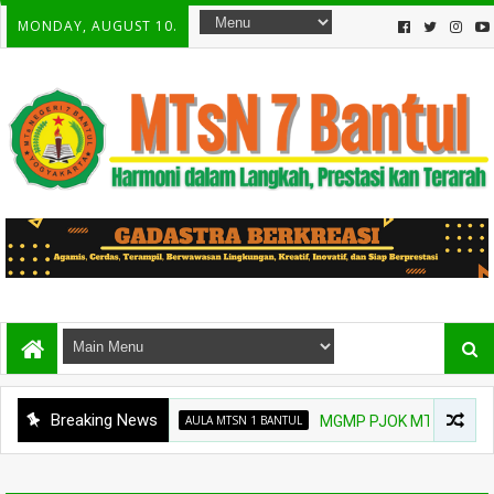
MONDAY, AUGUST 10.
Breaking News
AULA MTSN 1 BANTUL
MGMP PJOK MTs Bantul Gelar 