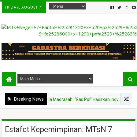
FRIDAY, AUGUST 7.
Breaking News
 Perubahan, Kepala Madrasah: “Gas Pol” Hadirkan Inovasi
Estafet Kepemimpinan: MTsN 7