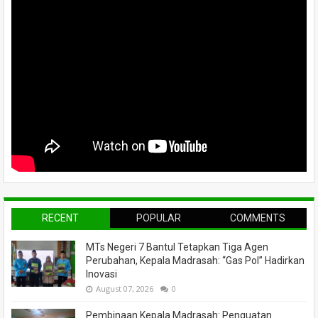
RECENT
POPULAR
COMMENTS
MTs Negeri 7 Bantul Tetapkan Tiga Agen
Perubahan, Kepala Madrasah: “Gas Pol” Hadirkan
Inovasi
August 07, 2026
0
Pembinaan Kepala Madrasah: Penguatan