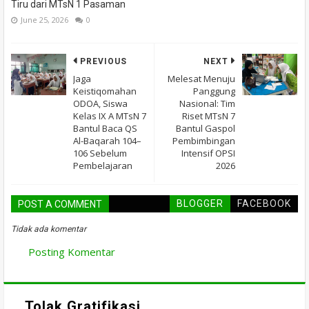
Tiru dari MTsN 1 Pasaman
June 25, 2026
0
PREVIOUS
NEXT
Jaga
Melesat Menuju
Keistiqomahan
Panggung
ODOA, Siswa
Nasional: Tim
Kelas IX A MTsN 7
Riset MTsN 7
Bantul Baca QS
Bantul Gaspol
Al-Baqarah 104–
Pembimbingan
106 Sebelum
Intensif OPSI
Pembelajaran
2026
BLOGGER
FACEBOOK
POST A COMMENT
Tidak ada komentar
Posting Komentar
Tolak Gratifikasi