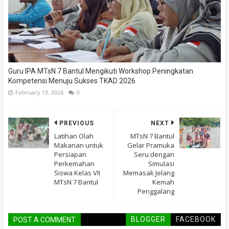
Guru IPA MTsN 7 Bantul Mengikuti Workshop Peningkatan
Kompetensi Menuju Sukses TKAD 2026
February 13, 2026
0
PREVIOUS
NEXT
Latihan Olah
MTsN 7 Bantul
Makanan untuk
Gelar Pramuka
Persiapan
Seru dengan
Perkemahan
Simulasi
Siswa Kelas VII
Memasak Jelang
MTsN 7 Bantul
Kemah
Penggalang
BLOGGER
FACEBOOK
POST A COMMENT