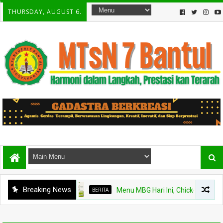
THURSDAY, AUGUST 6.
Breaking News
BERITA
Menu MBG Hari Ini, Chicken Steak dan