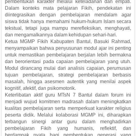
pembentukan karakter melalui keteladanan dan empati.
Dalam konteks mata pelajaran Fikih, pendekatan ini
diintegrasikan dengan pembelajaran mendalam agar
siswa tidak hanya memahami hukum-hukum Islam secara
tekstual, tetapi juga mampu merefleksikan, menghayati,
dan mengamalkannya dalam kehidupan sehari-hari.
Ketua MGMP Fikih Kabupaten Bantul, Basuki Rahmad,
menyampaikan bahwa penyusunan modul ajar ini penting
untuk memastikan pembelajaran berjalan lebih bermakna
dan berorientasi pada capaian pembelajaran yang utuh.
Modul dirancang mulai dari analisis capaian, perumusan
tujuan pembelajaran, strategi pembelajaran berbasis
masalah, hingga asesmen autentik yang menilai aspek
kognitif, afektif, dan psikomotorik.
Keterlibatan aktif guru MTsN 7 Bantul dalam forum ini
menjadi wujud komitmen madrasah dalam meningkatkan
kualitas pembelajaran serta memperkuat karakter religius
peserta didik. Melalui kolaborasi MGMP ini, diharapkan
terbangun sinergi antar guru dalam menghadirkan
pembelajaran Fikih yang humanis, reflektif, dan
berdampak nyata bagi pembentukan generasi yang