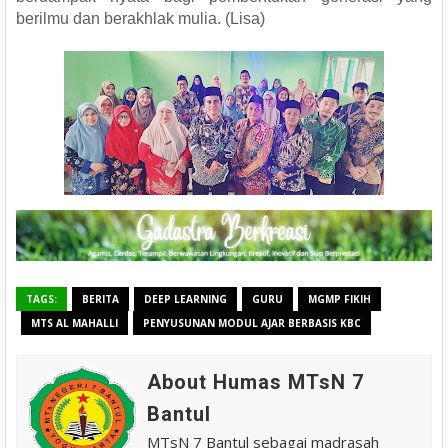
berilmu dan berakhlak mulia. (Lisa)
TAGS:
BERITA
DEEP LEARNING
GURU
MGMP FIKIH
MTS AL MAHALLI
PENYUSUNAN MODUL AJAR BERBASIS KBC
About Humas MTsN 7
Bantul
MTsN 7 Bantul sebagai madrasah