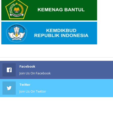
Facebook
Join Us On Facebook
Twitter
Join Us On Twitter
#
Join Us On #