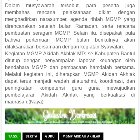
Dalam musyawarah tersebut, para peserta juga
membahas rencana pelaksanaan diklat dengan
menghadirkan narasumber, agenda rihlah MGMP yang
direncanakan setelah bulan Ramadan, serta rencana
pembuatan seragam MGMP. Selain itu, disepakati pula
bahwa pertemuan MGMP bulan berikutnya akan
dilaksanakan bersamaan dengan kegiatan Syawalan.
Kegiatan MGMP Akidah Akhlak MTs se-Kabupaten Bantul
ditutup dengan penyampaian laporan keuangan oleh
bendahara MGMP dan pembacaan hamdalah bersama.
Melalui kegiatan ini, diharapkan MGMP Akidah Akhlak
dapat terus menjadi wadah silaturahmi, koordinasi, dan
peningkatan kompetensi guru guna mewujudkan
pembelajaran Akidah Akhlak yang berkualitas di
madrasah.(Naya)
TAGS:
BERITA
GURU
MGMP AKIDAH AKHLAK