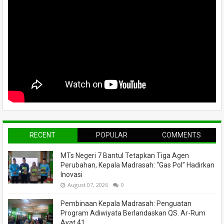
RECENT
POPULAR
COMMENTS
MTs Negeri 7 Bantul Tetapkan Tiga Agen
Perubahan, Kepala Madrasah: “Gas Pol” Hadirkan
Inovasi
August 07, 2026
0
Pembinaan Kepala Madrasah: Penguatan
Program Adiwiyata Berlandaskan QS. Ar-Rum
Ayat 41