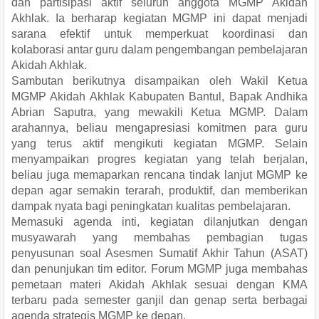
dan partisipasi aktif seluruh anggota MGMP Akidah
Akhlak. Ia berharap kegiatan MGMP ini dapat menjadi
sarana efektif untuk memperkuat koordinasi dan
kolaborasi antar guru dalam pengembangan pembelajaran
Akidah Akhlak.
Sambutan berikutnya disampaikan oleh Wakil Ketua
MGMP Akidah Akhlak Kabupaten Bantul, Bapak Andhika
Abrian Saputra, yang mewakili Ketua MGMP. Dalam
arahannya, beliau mengapresiasi komitmen para guru
yang terus aktif mengikuti kegiatan MGMP. Selain
menyampaikan progres kegiatan yang telah berjalan,
beliau juga memaparkan rencana tindak lanjut MGMP ke
depan agar semakin terarah, produktif, dan memberikan
dampak nyata bagi peningkatan kualitas pembelajaran.
Memasuki agenda inti, kegiatan dilanjutkan dengan
musyawarah yang membahas pembagian tugas
penyusunan soal Asesmen Sumatif Akhir Tahun (ASAT)
dan penunjukan tim editor. Forum MGMP juga membahas
pemetaan materi Akidah Akhlak sesuai dengan KMA
terbaru pada semester ganjil dan genap serta berbagai
agenda strategis MGMP ke depan.