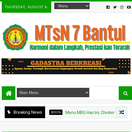
THURSDAY, AUGUST 6.
Breaking News
BERITA
Menu MBG Hari Ini, Chicken Steak dan Bua