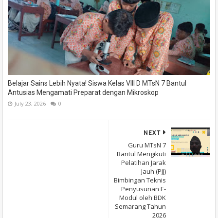
Belajar Sains Lebih Nyata! Siswa Kelas VIII D MTsN 7 Bantul
Antusias Mengamati Preparat dengan Mikroskop
July 23, 2026
0
NEXT
Guru MTsN 7
Bantul Mengikuti
Pelatihan Jarak
Jauh (PJJ)
Bimbingan Teknis
Penyusunan E-
Modul oleh BDK
Semarang Tahun
2026