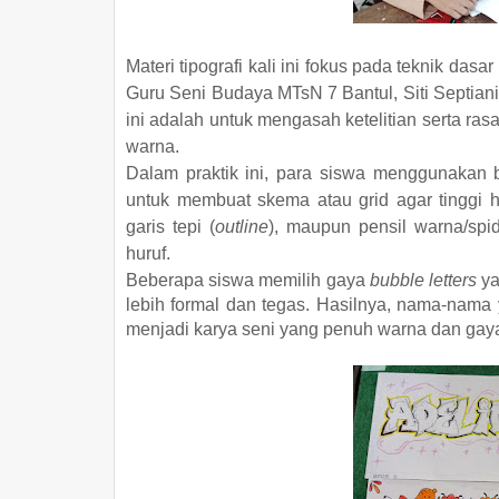
Materi tipografi kali ini fokus pada teknik dasa
Guru Seni Budaya MTsN 7 Bantul, Siti Septian
ini adalah untuk mengasah ketelitian serta ra
warna.
​Dalam praktik ini, para siswa menggunakan b
untuk membuat skema atau grid agar tinggi hur
garis tepi (
outline
), maupun pensil warna/spi
huruf.
​Beberapa siswa memilih gaya
bubble letters
ya
lebih formal dan tegas. Hasilnya, nama-nama y
menjadi karya seni yang penuh warna dan gay