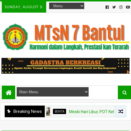
SUNDAY, AUGUST 9.
Breaking News
BERITA
Meski Hari Libur, POT Kelas VIII B MTs