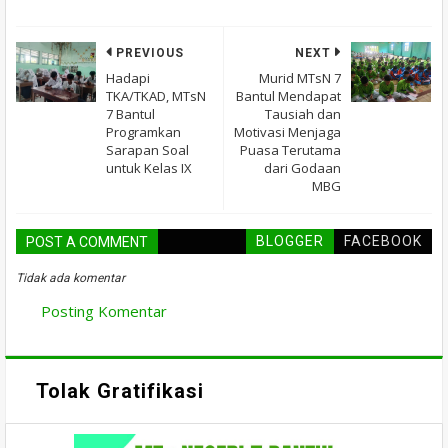
PREVIOUS
NEXT
Hadapi
Murid MTsN 7
TKA/TKAD, MTsN
Bantul Mendapat
7 Bantul
Tausiah dan
Programkan
Motivasi Menjaga
Sarapan Soal
Puasa Terutama
untuk Kelas IX
dari Godaan
MBG
BLOGGER
FACEBOOK
POST A COMMENT
Tidak ada komentar
Posting Komentar
Tolak Gratifikasi