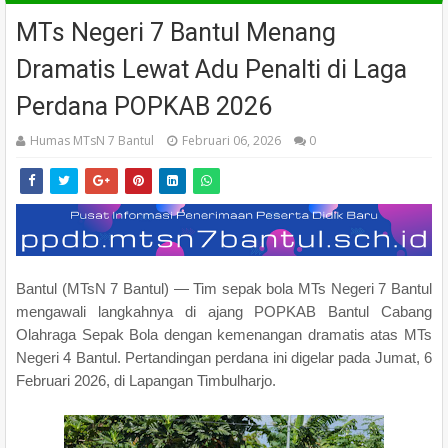
MTs Negeri 7 Bantul Menang
Dramatis Lewat Adu Penalti di Laga
Perdana POPKAB 2026
Humas MTsN 7 Bantul
Februari 06, 2026
0
Bantul (MTsN 7 Bantul) — Tim sepak bola MTs Negeri 7 Bantul
mengawali langkahnya di ajang POPKAB Bantul Cabang
Olahraga Sepak Bola dengan kemenangan dramatis atas MTs
Negeri 4 Bantul. Pertandingan perdana ini digelar pada Jumat, 6
Februari 2026, di Lapangan Timbulharjo.