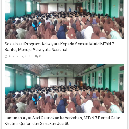
Sosialisasi Program Adiwiyata Kepada Semua Murid MTsN 7
Bantul, Menuju Adiwiyata Nasional
August 07, 2026
0
Lantunan Ayat Suci Gaungkan Keberkahan, MTsN 7 Bantul Gelar
Khotmil Qur'an dan Simakan Juz 30