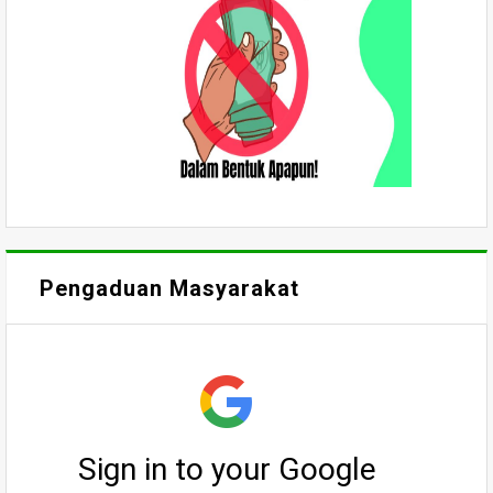
Pengaduan Masyarakat