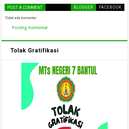
BLOGGER
FACEBOOK
POST A COMMENT
Tidak ada komentar
Posting Komentar
Tolak Gratifikasi