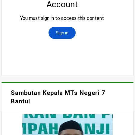
Sambutan Kepala MTs Negeri 7
Bantul