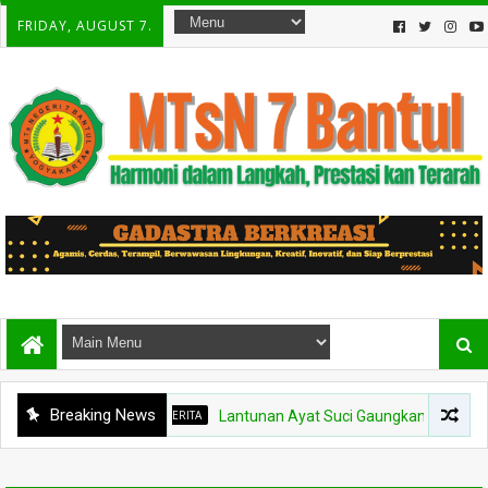
FRIDAY, AUGUST 7.
Breaking News
BERITA
Lantunan Ayat Suci Gaungkan Keberkahan, MT