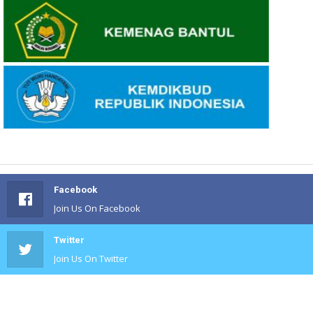
Facebook
Join Us On Facebook
Twitter
Join Us On Twitter
#
Join Us On #