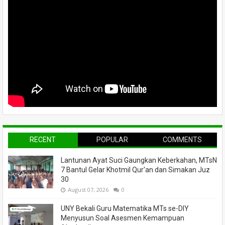
RECENT
POPULAR
COMMENTS
Lantunan Ayat Suci Gaungkan Keberkahan, MTsN
7 Bantul Gelar Khotmil Qur'an dan Simakan Juz
30
August 07, 2026
0
UNY Bekali Guru Matematika MTs se-DIY
Menyusun Soal Asesmen Kemampuan