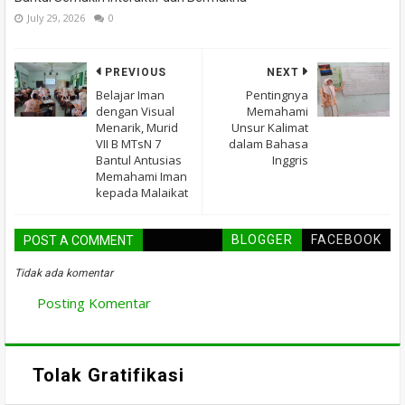
July 29, 2026
0
PREVIOUS
NEXT
Belajar Iman
Pentingnya
dengan Visual
Memahami
Menarik, Murid
Unsur Kalimat
VII B MTsN 7
dalam Bahasa
Bantul Antusias
Inggris
Memahami Iman
kepada Malaikat
BLOGGER
FACEBOOK
POST A COMMENT
Tidak ada komentar
Posting Komentar
Tolak Gratifikasi