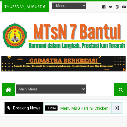
THURSDAY, AUGUST 6.
Breaking News
BERITA
Menu MBG Hari Ini, Chicken Steak dan Bu