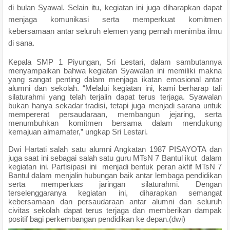
di bulan Syawal. Selain itu, kegiatan ini juga diharapkan dapat
menjaga komunikasi serta memperkuat komitmen
kebersamaan antar seluruh elemen yang pernah menimba ilmu
di sana.
Kepala SMP 1 Piyungan, Sri Lestari, dalam sambutannya
menyampaikan bahwa kegiatan Syawalan ini memiliki makna
yang sangat penting dalam menjaga ikatan emosional antar
alumni dan sekolah. “Melalui kegiatan ini, kami berharap tali
silaturahmi yang telah terjalin dapat terus terjaga. Syawalan
bukan hanya sekadar tradisi, tetapi juga menjadi sarana untuk
mempererat persaudaraan, membangun jejaring, serta
menumbuhkan komitmen bersama dalam mendukung
kemajuan almamater,” ungkap Sri Lestari.
Dwi Hartati salah satu alumni Angkatan 1987 PISAYOTA dan
juga saat ini sebagai salah satu guru MTsN 7 Bantul ikut dalam
kegiatan ini. Partisipasi ini menjadi bentuk peran aktif MTsN 7
Bantul dalam menjalin hubungan baik antar lembaga pendidikan
serta memperluas jaringan silaturahmi. Dengan
terselenggaranya kegiatan ini, diharapkan semangat
kebersamaan dan persaudaraan antar alumni dan seluruh
civitas sekolah dapat terus terjaga dan memberikan dampak
positif bagi perkembangan pendidikan ke depan.(dwi)