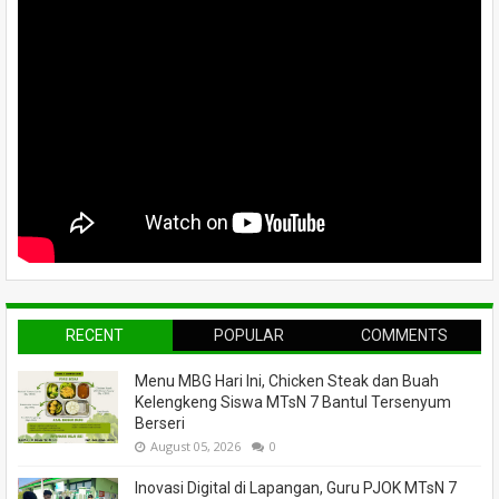
RECENT
POPULAR
COMMENTS
Menu MBG Hari Ini, Chicken Steak dan Buah
Kelengkeng Siswa MTsN 7 Bantul Tersenyum
Berseri
August 05, 2026
0
Inovasi Digital di Lapangan, Guru PJOK MTsN 7