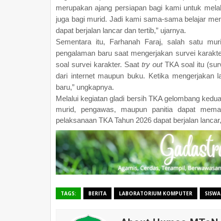
merupakan ajang persiapan bagi kami untuk me
juga bagi murid. Jadi kami sama-sama belajar me
dapat berjalan lancar dan tertib,” ujarnya.
Sementara itu, Farhanah Faraj, salah satu mu
pengalaman baru saat mengerjakan survei karakte
soal survei karakter. Saat
try out
TKA soal itu (sur
dari internet maupun buku. Ketika mengerjakan 
baru,” ungkapnya.
Melalui kegiatan gladi bersih TKA gelombang kedua 
murid, pengawas, maupun panitia dapat mema
pelaksanaan TKA Tahun 2026 dapat berjalan lancar,
TAGS:
BERITA
LABORATORIUM KOMPUTER
SISWA