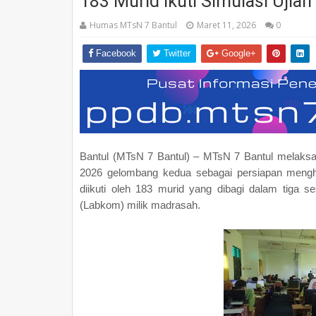
183 Murid Ikuti Simulasi Ujian
Humas MTsN 7 Bantul
Maret 11, 2026
0
Facebook
Twitter
Google+
Bantul (MTsN 7 Bantul) – MTsN 7 Bantul melaks
2026 gelombang kedua sebagai persiapan mengh
diikuti oleh 183 murid yang dibagi dalam tiga s
(Labkom) milik madrasah.