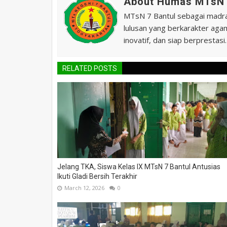
About Humas MTsN 
MTsN 7 Bantul sebagai madras
lulusan yang berkarakter agam
inovatif, dan siap berprestasi.
RELATED POSTS
Jelang TKA, Siswa Kelas IX MTsN 7 Bantul Antusias
Ikuti Gladi Bersih Terakhir
March 12, 2026
0