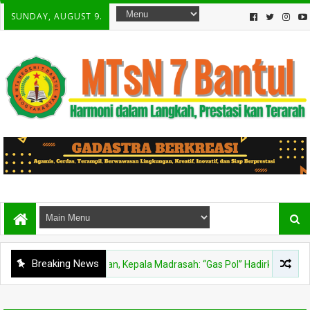
SUNDAY, AUGUST 9.
Breaking News
iga Agen Perubahan, Kepala Madrasah: “Gas Pol” Hadirkan Inovasi