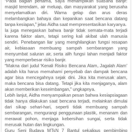
“Pada bagian pertama, saya menampilkan suasana banjir:
masjid terendam, air meluap, dan masyarakat yang berusaha
menyelamatkan diri. Warna gelap dan arus deras
melambangkan bahaya dan kepanikan saat bencana datang
tanpa kesiapan,” jelas Aidha saat mempresentasikan karyanya.
Ia juga menegaskan bahwa banjir tidak semata-mata terjadi
karena faktor alam, tetapi sering kali akibat ulah manusia
sendiri. Penebangan liar yang menghilangkan fungsi resapan
air, kebiasaan membuang sampah sembarangan yang
menyumbat saluran air, serta alih fungsi lahan menjadi faktor
yang memperbesar risiko banjir.
“Makna dari judul ‘Kenali Risiko Bencana Alam, Jagalah Alam’
adalah kita harus memahami penyebab dan dampak bencana
agar bisa mencegahnya sejak dini. Jika kita merusak alam,
maka bencana bisa datang. Tetapi jika kita menjaganya, alam
akan memberikan keseimbangan,” ungkapnya.
Lebih lanjut, Aidha menyampaikan pesan bahwa kesiapsiagaan
tidak hanya dilakukan saat bencana terjadi, melainkan dimulai
dari sikap sehari-hari, seperti tidak membuang sampah
sembarangan, mengurangi penggunaan plastik, menanam dan
merawat pohon, menjaga kebersihan sungai, serta tidak
merusak hutan dan lingkungan.
Guru Seni Budaya MTsN 7 Bantul sekaligus pembimbing