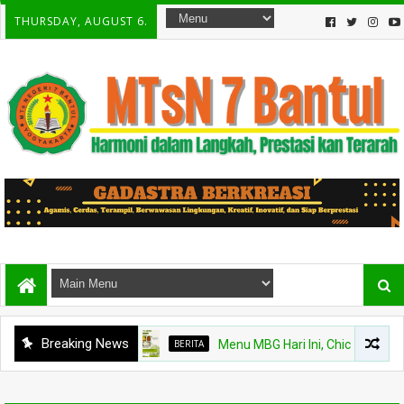
THURSDAY, AUGUST 6.
Breaking News
BERITA
Menu MBG Hari Ini, Chicken Steak dan