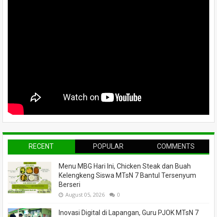
RECENT
POPULAR
COMMENTS
Menu MBG Hari Ini, Chicken Steak dan Buah
Kelengkeng Siswa MTsN 7 Bantul Tersenyum
Berseri
August 05, 2026
0
Inovasi Digital di Lapangan, Guru PJOK MTsN 7