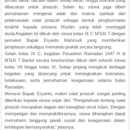
jumlah takbir, bacaan dalam setiap takbir, hingga doa-doa yang
dibacakan untuk jenazah. Selain itu, siswa juga diberi
pemahaman mengenai adab dan makna spiritual dari
pelaksanaan salat jenazah sebagai bentuk penghormatan
terakhir kepada sesama Muslim yang telah meninggal
dunia.Kegiatan ini diikuti oleh siswa kelas IX C MTsN 7 dengan
pemateri Bapak Eryanto Mahmudi yang memberikan
penjelasan sekaligus memandu praktik secara langsung.
Selain kelas IX C, kegiatan Pesantren Ramadan 1447 H di
MTsN 7 Bantul secara keseluruhan diikuti oleh seluruh siswa
kelas VII hingga kelas IX. Setiap jenjang mengikuti berbagai
kegiatan yang dirancang untuk meningkatkan keimanan,
ketakwaan, serta pemahaman keagamaan selama bulan
Ramadan.
Menurut Bapak Eryanto, materi salat jenazah sangat penting
diberikan kepada siswa sejak dini. “Pengetahuan tentang salat
jenazah merupakan bagian dari kewajiban umat Islam. Dengan
mempelajari dan mempraktikkannya, siswa diharapkan dapat
memahami tanggung jawab sosial dan keagamaan dalam
kehidupan bermasyarakat,” jelasnya.