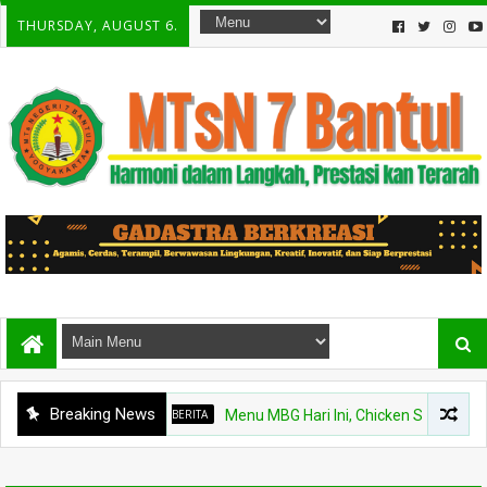
THURSDAY, AUGUST 6.
Breaking News
BERITA
Menu MBG Hari Ini, Chicken Steak dan Buah