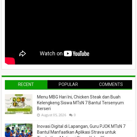
RECENT
POPULAR
COMMENTS
Menu MBG Hari Ini, Chicken Steak dan Buah
Kelengkeng Siswa MTsN 7 Bantul Tersenyum
Berseri
August 05, 2026
0
Inovasi Digital di Lapangan, Guru PJOK MTsN 7
Bantul Manfaatkan Aplikasi Strava untuk