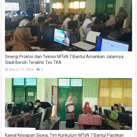
Sinergi Proktor dan Teknisi MTsN 7 Bantul Amankan Jalannya
Gladi Bersih Terakhir Tes TKA
March 11, 2026
0
Kawal Kesiapan Siswa, Tim Kurikulum MTsN 7 Bantul Pastikan