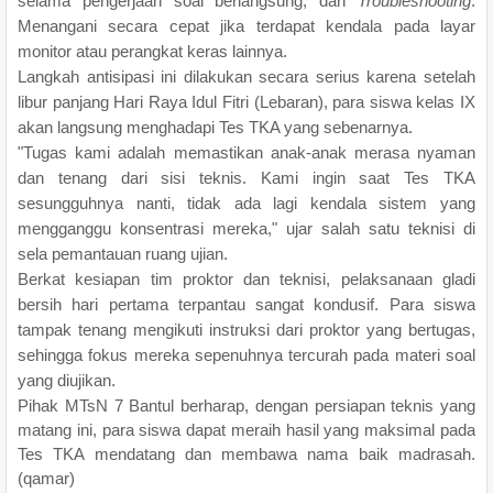
selama pengerjaan soal berlangsung, dan
Troubleshooting
:
Menangani secara cepat jika terdapat kendala pada layar
monitor atau perangkat keras lainnya.
Langkah antisipasi ini dilakukan secara serius karena setelah
libur panjang Hari Raya Idul Fitri (Lebaran), para siswa kelas IX
akan langsung menghadapi Tes TKA yang sebenarnya.
"Tugas kami adalah memastikan anak-anak merasa nyaman
dan tenang dari sisi teknis. Kami ingin saat Tes TKA
sesungguhnya nanti, tidak ada lagi kendala sistem yang
mengganggu konsentrasi mereka," ujar salah satu teknisi di
sela pemantauan ruang ujian.
Berkat kesiapan tim proktor dan teknisi, pelaksanaan gladi
bersih hari pertama terpantau sangat kondusif. Para siswa
tampak tenang mengikuti instruksi dari proktor yang bertugas,
sehingga fokus mereka sepenuhnya tercurah pada materi soal
yang diujikan.
Pihak MTsN 7 Bantul berharap, dengan persiapan teknis yang
matang ini, para siswa dapat meraih hasil yang maksimal pada
Tes TKA mendatang dan membawa nama baik madrasah.
(qamar)