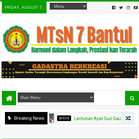
FRIDAY, AUGUST 7.
Breaking News
BERITA
Lantunan Ayat Suci Gaungkan Keberkaha