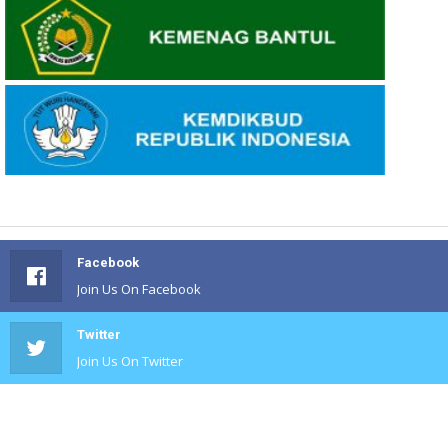
Facebook
Join Us On Facebook
Twitter
Join Us On Twitter
#
Join Us On #