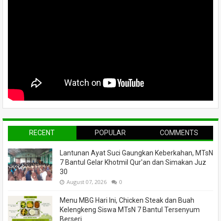
RECENT
POPULAR
COMMENTS
Lantunan Ayat Suci Gaungkan Keberkahan, MTsN
7 Bantul Gelar Khotmil Qur'an dan Simakan Juz
30
August 07, 2026
0
Menu MBG Hari Ini, Chicken Steak dan Buah
Kelengkeng Siswa MTsN 7 Bantul Tersenyum
Berseri