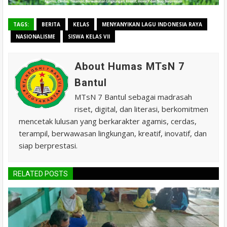
TAGS:
BERITA
KELAS
MENYANYIKAN LAGU INDONESIA RAYA
NASIONALISME
SISWA KELAS VII
About Humas MTsN 7
Bantul
MTsN 7 Bantul sebagai madrasah
riset, digital, dan literasi, berkomitmen
mencetak lulusan yang berkarakter agamis, cerdas,
terampil, berwawasan lingkungan, kreatif, inovatif, dan
siap berprestasi.
RELATED POSTS