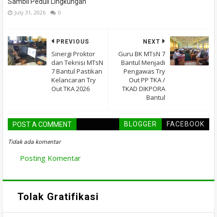
Sambil Peduli Lingkungan
July 31, 2026
0
PREVIOUS
NEXT
Sinergi Proktor
Guru BK MTsN 7
dan Teknisi MTsN
Bantul Menjadi
7 Bantul Pastikan
Pengawas Try
Kelancaran Try
Out PP TKA /
Out TKA 2026
TKAD DIKPORA
Bantul
BLOGGER
FACEBOOK
POST A COMMENT
Tidak ada komentar
Posting Komentar
Tolak Gratifikasi