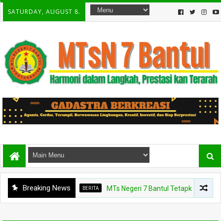
SATURDAY, AUGUST 8.
Breaking News
BERITA
MTs Negeri 7 Bantul Tetapkan Tiga Agen Pe