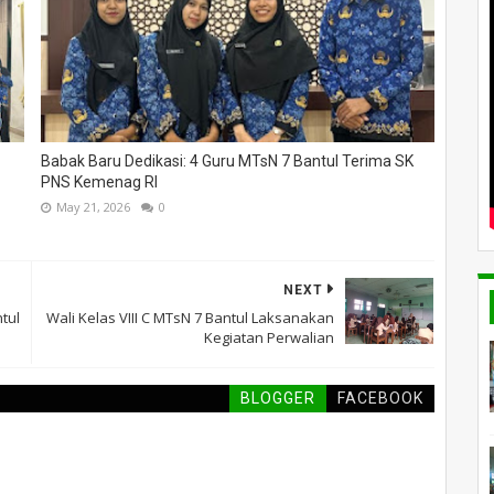
Babak Baru Dedikasi: 4 Guru MTsN 7 Bantul Terima SK
PNS Kemenag RI
May 21, 2026
0
NEXT
tul
Wali Kelas VIII C MTsN 7 Bantul Laksanakan
Kegiatan Perwalian
BLOGGER
FACEBOOK