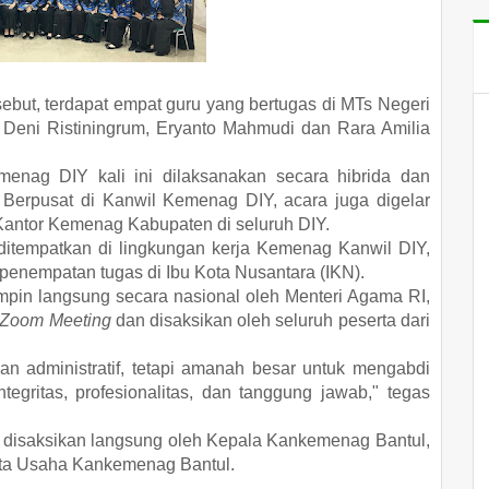
ebut, terdapat empat guru yang bertugas di MTs Negeri
sa Deni Ristiningrum, Eryanto Mahmudi dan Rara Amilia
menag DIY kali ini dilaksanakan secara hibrida dan
s. Berpusat di Kanwil Kemenag DIY, acara juga digelar
Kantor Kemenag Kabupaten di seluruh DIY.
ditempatkan di lingkungan kerja Kemenag Kanwil DIY,
enempatan tugas di Ibu Kota Nusantara (IKN).
pin langsung secara nasional oleh Menteri Agama RI,
Zoom Meeting
dan disaksikan oleh seluruh peserta dari
n administratif, tetapi amanah besar untuk mengabdi
gritas, profesionalitas, dan tanggung jawab," tegas
n disaksikan langsung oleh Kepala Kankemenag Bantul,
ata Usaha Kankemenag Bantul.