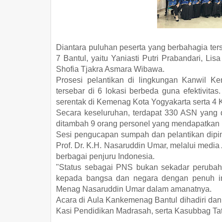
Diantara puluhan peserta yang berbahagia ters
7 Bantul, yaitu Yaniasti Putri Prabandari, Li
Shofia Tjakra Asmara Wibawa.
Prosesi pelantikan di lingkungan Kanwil Ke
tersebar di 6 lokasi berbeda guna efektivita
serentak di Kemenag Kota Yogyakarta serta 4 
Secara keseluruhan, terdapat 330 ASN yang 
ditambah 9 orang personel yang mendapatkan p
Sesi pengucapan sumpah dan pelantikan dipim
Prof. Dr. K.H. Nasaruddin Umar, melalui media
berbagai penjuru Indonesia.
"Status sebagai PNS bukan sekadar perubaha
kepada bangsa dan negara dengan penuh inte
Menag Nasaruddin Umar dalam amanatnya.
Acara di Aula Kankemenag Bantul dihadiri da
Kasi Pendidikan Madrasah, serta Kasubbag T