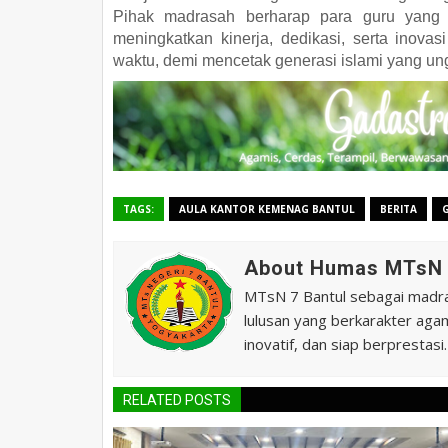
Pihak madrasah berharap para guru yang 
meningkatkan kinerja, dedikasi, serta inova
waktu, demi mencetak generasi islami yang ungg
TAGS:
AULA KANTOR KEMENAG BANTUL
BERITA
About Humas MTsN 
MTsN 7 Bantul sebagai madras
lulusan yang berkarakter agam
inovatif, dan siap berprestasi.
RELATED POSTS