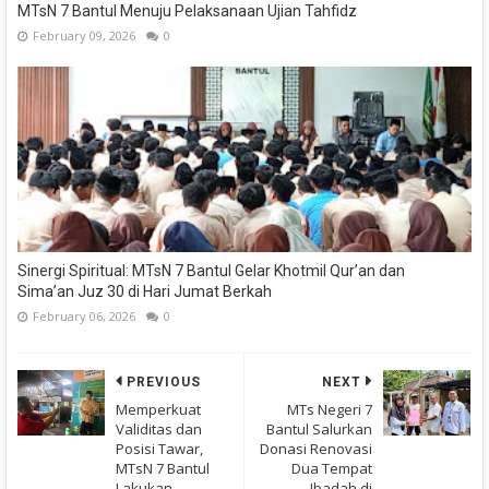
MTsN 7 Bantul Menuju Pelaksanaan Ujian Tahfidz
February 09, 2026
0
Sinergi Spiritual: MTsN 7 Bantul Gelar Khotmil Qur’an dan
Sima’an Juz 30 di Hari Jumat Berkah
February 06, 2026
0
PREVIOUS
NEXT
Memperkuat
MTs Negeri 7
Validitas dan
Bantul Salurkan
Posisi Tawar,
Donasi Renovasi
MTsN 7 Bantul
Dua Tempat
Lakukan
Ibadah di