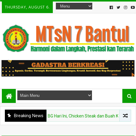
THURSDAY, AUGUST 6.
Breaking News
BERITA
Menu MBG Hari Ini, Chicken Steak dan Buah Kelengkeng Sis