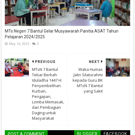
MTs Negeri 7 Bantul Gelar Musyawarah Panitia ASAT Tahun
Pelajaran 2024/2025
May 16, 2025
0
PREVIOUS
NEXT
MTsN 7 Bantul
Waka Humas
Tebar Berkah
Jalin Silaturahmi
Iduladha 1447 H:
kepada Guru BK
Penyembelihan
MTsN 7 Bantul
Kurban,
yang Sakit
Pengajian,
Lomba Memasak,
dan Pembagian
Daging untuk
Masyarakat
BLOGGER
FACEBOOK
POST A COMMENT