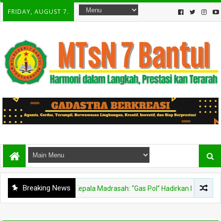
FRIDAY, AUGUST 7.
Breaking News
Agen Perubahan, Kepala Madrasah: “Gas Pol” Hadirkan Inovasi